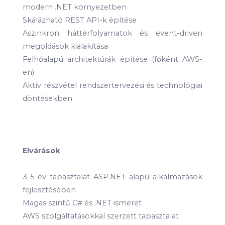
modern .NET környezetben
Skálázható REST API-k építése
Aszinkron háttérfolyamatok és event-driven
megoldások kialakítása
Felhőalapú architektúrák építése (főként AWS-
en)
Aktív részvétel rendszertervezési és technológiai
döntésekben
Elvárások
3-5 év tapasztalat ASP.NET alapú alkalmazások
fejlesztésében
Magas szintű C# és .NET ismeret
AWS szolgáltatásokkal szerzett tapasztalat