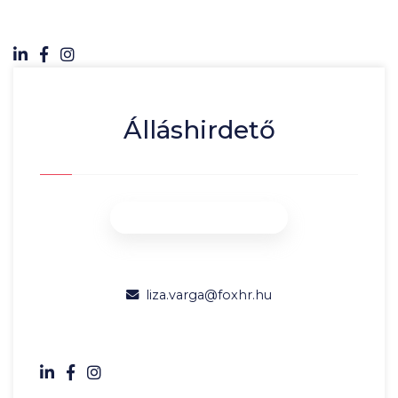
Álláshirdető
liza.varga@foxhr.hu